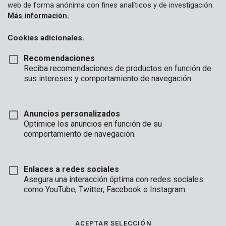
web de forma anónima con fines analíticos y de investigación.
Más información.
Cookies adicionales.
Recomendaciones
Reciba recomendaciones de productos en función de
sus intereses y comportamiento de navegación.
Anuncios personalizados
Optimice los anuncios en función de su
comportamiento de navegación.
Enlaces a redes sociales
Asegura una interacción óptima con redes sociales
Descripción
como YouTube, Twitter, Facebook o Instagram.
Este conjunto de tres limas consta de una lima plana, una lima
redonda y una lima semiredonda. Tienen una hoja de 250 mm y
ACEPTAR SELECCIÓN
un mango TPR de 65 mm. Con este conjunto puede limar