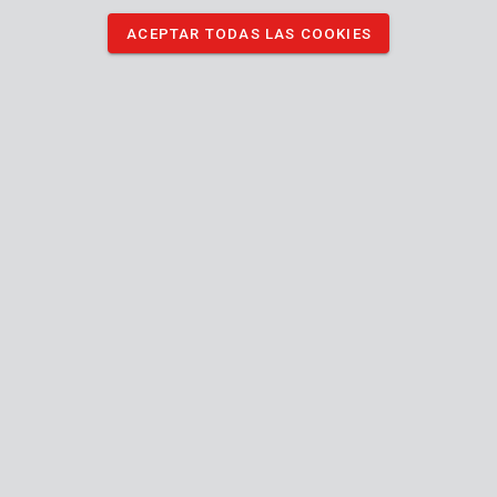
cualquier objeto o superficie.
ACEPTAR TODAS LAS COOKIES
DESCARGAR IMÁGENES
Especificaciones técnicas
Contenido de la caja
3x lima
Máquina
Pieza intercambiable
Limar
Utilizar para
Universal
Tipo de lima
Fina
Tosquedad
Manual incluido