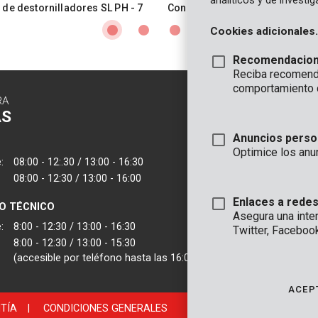
analíticos y de investi
 de destornilladores SL PH - 7
Conjunto de destornilladores S
pzs
Cookies adicionales.
Recomendacio
Reciba recomenda
comportamiento 
RA
CONTACTO
AS
INFORMAC
Anuncios perso
OFICINA
Optimice los anu
:
08:00 - 12:.30 / 13:00 - 16:30
VARO - Vic. Van
08:00 - 12:30 / 13:00 - 16:00
Joseph Van Instr
2500 Lier - Bélgic
Enlaces a redes
IO TÉCNICO
Asegura una inte
VARO IBERICA
:
8:00 - 12:30 / 13:00 - 16:30
Twitter, Faceboo
8:00 - 12:30 / 13:00 - 15:30
(accesible por teléfono hasta las 16:00)
ACEP
TÍA
|
CONDICIONES GENERALES