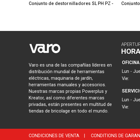
Conjunto de destornilladores SL PH PZ -
Conjunto
6 pzs
pzs
APERTU
HOR
OFICINA
Varo es una de las compañías líderes en
Lun - Jue
distribución mundial de herramientas
eléctricas, maquinaria de jardín,
Vie:
herramientas manuales y accesorios.
SERVIC
Nuestras marcas propias Powerplus y
Kreator, así como diferentes marcas
Lun - Jue
privadas, están presentes en multitud de
Vie:
tiendas de bricolage en todo el mundo.
CONDICIONES DE VENTA
|
CONDITIONS DE GARAN