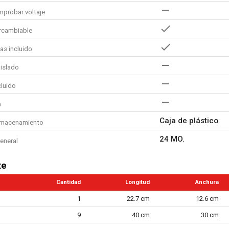
probar voltaje
ercambiable
as incluido
aislado
cluido
a
Caja de plástico
lmacenamiento
24 MO.
eneral
te
Cantidad
Longitud
Anchura
1
22.7 cm
12.6 cm
9
40 cm
30 cm