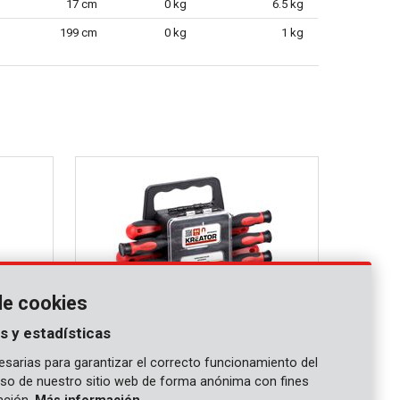
17 cm
0 kg
6.5 kg
199 cm
0 kg
1 kg
de cookies
s y estadísticas
sarias para garantizar el correcto funcionamiento del
 uso de nuestro sitio web de forma anónima con fines
KRT400004