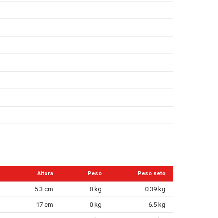
Altura
Peso
Peso neto
5.3 cm
0 kg
0.39 kg
17 cm
0 kg
6.5 kg