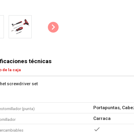
ficaciones técnicas
 de la caja
chet screwdriver set
Portapuntas, Cabe
stornillador (punta)
Carraca
rnillador
tercambiables