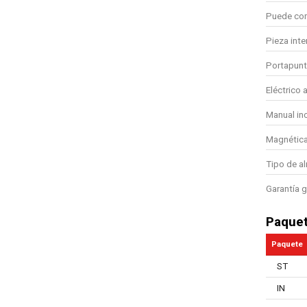
Puede com
Pieza int
Portapunt
Eléctrico 
Manual in
Magnétic
Tipo de a
Garantía g
Paque
Paquete
ST
IN