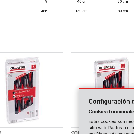
9
40 cm
30 cm
486
120 cm
80 cm
Configuración 
Cookies funcionale
Estas cookies son nece
sitio web. Rastrean el
2
KRT400003