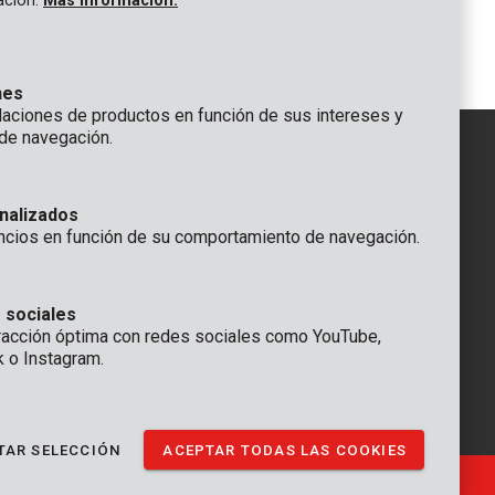
gación.
Más información.
L PZ - 7
Conjunto de destornilladores multi - 44
pzs
nes
ciones de productos en función de sus intereses y
de navegación.
IÓN
nalizados
GENERAL
ncios en función de su comportamiento de navegación.
 Rompuy nv
+32 (0)3 292 92 92
aat 9
info@varo.com
a
SERVICIO TÉCNICO
 sociales
racción óptima con redes sociales como YouTube,
+32 (0)3 292 92 90
k o Instagram.
support@varo.com
TAR SELECCIÓN
ACEPTAR TODAS LAS COOKIES
Ⓒ VARO