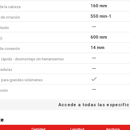
160 mm
de la cabeza
550 min-1
 de rotación
cluido
600 mm
m)
14 mm
de conexión
 rápida - desmontaje sin herramientas
caduras
para grandes volúmenes
ación
Accede a todas las especifi
te
Cantidad
Longitud
Anchura