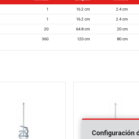
1
16.2 cm
2.4 cm
1
16.2 cm
2.4 cm
20
64.8 cm
20 cm
360
120 cm
80 cm
Configuración 