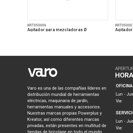
KRT050006
KRT05000
Agitador para mezcladoras Ø
Agitador
136x600mm helicoidal
160x600
APERTU
HOR
OFICINA
Varo es una de las compañías líderes en
Lun - Jue
distribución mundial de herramientas
eléctricas, maquinaria de jardín,
Vie:
herramientas manuales y accesorios.
SERVIC
Nuestras marcas propias Powerplus y
Kreator, así como diferentes marcas
Lun - Jue
privadas, están presentes en multitud de
Vie:
tiendas de bricolage en todo el mundo.