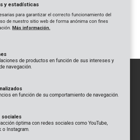
s y estadísticas
sarias para garantizar el correcto funcionamiento del
 uso de nuestro sitio web de forma anónima con fines
KRT050009
gación.
Más información.
 114mm
Agitador para mezcladoras Ø
105x600mm batidor
nes
ciones de productos en función de sus intereses y
de navegación.
IÓN
nalizados
GENERAL
ncios en función de su comportamiento de navegación.
 Rompuy nv
+32 (0)3 292 92 92
aat 9
info@varo.com
a
SERVICIO TÉCNICO
 sociales
racción óptima con redes sociales como YouTube,
+32 (0)3 292 92 90
k o Instagram.
support@varo.com