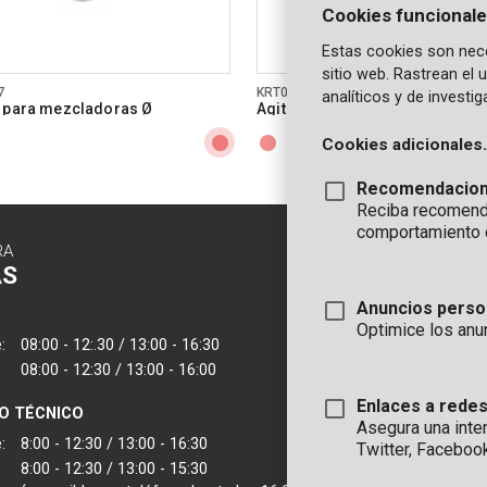
Cookies funcionale
Estas cookies son nece
sitio web. Rastrean el
7
KRT050008
analíticos y de investi
 para mezcladoras Ø
Agitador para mezcladoras Ø
mm helicoidal
Cookies adicionales.
Recomendacio
Reciba recomenda
comportamiento 
RA
CONTACTO
AS
INFORMAC
Anuncios perso
OFICINA
Optimice los anu
:
08:00 - 12:.30 / 13:00 - 16:30
VARO - Vic. Van
08:00 - 12:30 / 13:00 - 16:00
Joseph Van Instr
2500 Lier - Bélgic
Enlaces a redes
IO TÉCNICO
Asegura una inte
VARO IBERICA
:
8:00 - 12:30 / 13:00 - 16:30
Twitter, Faceboo
8:00 - 12:30 / 13:00 - 15:30