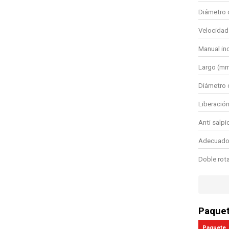
Diámetro 
Velocidad
Manual in
Largo (m
Diámetro 
Liberación
Anti salpi
Adecuado 
Doble rot
Paque
Paquete