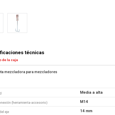
ficaciones técnicas
 de la caja
eta mezcladora para mezcladores
Media a alta
d
M14
onexión (herramienta-accesorio)
14 mm
el eje