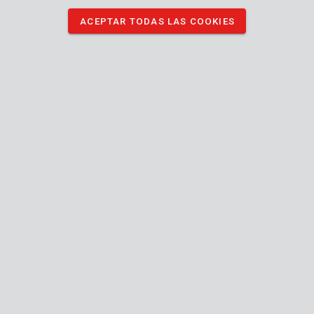
redondeadas, cónicas (para esquinas) y cilíndricas (para limpiar
ACEPTAR TODAS LAS COOKIES
pequeños agujeros o arcos).
DESCARGAR IMÁGENES
Especificaciones técnicas
Contenido de la caja
3x lima rotativa
Máquina
Manual incluido
24
Garantía general
MO.
Paquete
Peso
Paquete
Cantidad
Longitud
Anchura
Altura
Peso