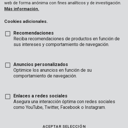
web de forma anónima con fines analíticos y de investigación.
Más información.
Cookies adicionales.
Recomendaciones
Reciba recomendaciones de productos en función de
sus intereses y comportamiento de navegación.
Anuncios personalizados
Optimice los anuncios en función de su
comportamiento de navegación.
Enlaces a redes sociales
Asegura una interacción óptima con redes sociales
Descripción
como YouTube, Twitter, Facebook o Instagram.
Este es un conjunto de 3 escofinas rotativas, ideales para limar
y moler varios tipos de madera. El conjunto contiene 3 rebabas
ACEPTAR SELECCIÓN
de talla diferentes para trabajar con formas rectas y otras: