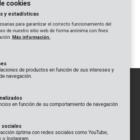
ecidirá si se cumplen las condiciones de garantía.
de cookies
s y estadísticas
sarias para garantizar el correcto funcionamiento del
 uso de nuestro sitio web de forma anónima con fines
gación.
Más información.
nes
ciones de productos en función de sus intereses y
de navegación.
IÓN
nalizados
GENERAL
ncios en función de su comportamiento de navegación.
 Rompuy nv
+32 (0)3 292 92 92
aat 9
info@varo.com
a
SERVICIO TÉCNICO
 sociales
racción óptima con redes sociales como YouTube,
+32 (0)3 292 92 90
k o Instagram.
support@varo.com