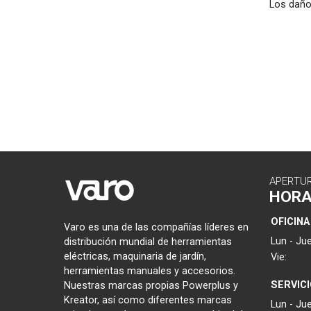
Los daños
APERTU
HOR
OFICINA
Varo es una de las compañías líderes en
Lun - Jue
distribución mundial de herramientas
eléctricas, maquinaria de jardín,
Vie:
herramientas manuales y accesorios.
SERVIC
Nuestras marcas propias Powerplus y
Kreator, así como diferentes marcas
Lun - Jue