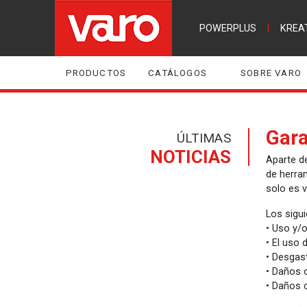
POWERPLUS
|
KREA
PRODUCTOS
CATÁLOGOS
SOBRE VARO
Gar
ÚLTIMAS
NOTICIAS
Aparte de
de herram
solo es 
Los sigui
• Uso y/
• El uso 
• Desgast
• Daños 
• Daños 