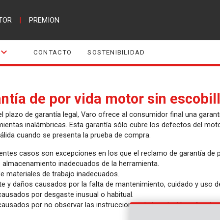
TOR
|
PREMION
CONTACTO
SOSTENIBILIDAD
antía de por vida motor sin escobil
l plazo de garantía legal, Varo ofrece al consumidor final una garant
ientas inalámbricas. Esta garantía sólo cubre los defectos del moto
válida cuando se presenta la prueba de compra.
entes casos son excepciones en los que el reclamo de garantía de po
o almacenamiento inadecuados de la herramienta.
de materiales de trabajo inadecuados.
e y daños causados por la falta de mantenimiento, cuidado y uso de 
causados por desgaste inusual o habitual.
causados por no observar las instrucciones de instalación o funcio