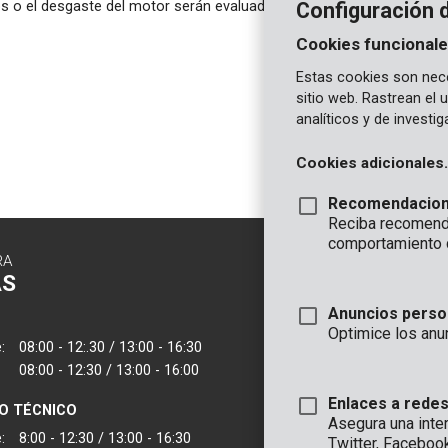
 o el desgaste del motor serán evaluados por el fabricante, quien d
Configuración 
Cookies funcionale
Estas cookies son nece
sitio web. Rastrean el
analíticos y de investi
Cookies adicionales.
Recomendacio
Reciba recomenda
comportamiento 
RA
CONTACTO
AS
INFORMAC
Anuncios perso
OFICINA
Optimice los anu
:
08:00 - 12:.30 / 13:00 - 16:30
VARO - Vic. Van
08:00 - 12:30 / 13:00 - 16:00
Joseph Van Instr
2500 Lier - Bélgic
Enlaces a redes
IO TÉCNICO
Asegura una inte
VARO IBERICA
:
8:00 - 12:30 / 13:00 - 16:30
Twitter, Faceboo