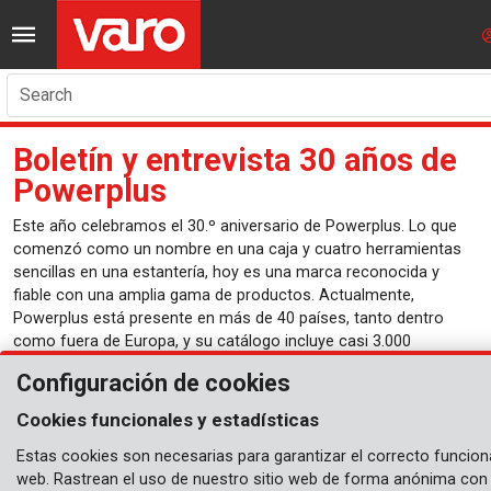
Search
Boletín y entrevista 30 años de
Powerplus
Este año celebramos el 30.º aniversario de Powerplus. Lo que
comenzó como un nombre en una caja y cuatro herramientas
sencillas en una estantería, hoy es una marca reconocida y
fiable con una amplia gama de productos. Actualmente,
Powerplus está presente en más de 40 países, tanto dentro
como fuera de Europa, y su catálogo incluye casi 3.000
artículos.
Configuración de cookies
Esto solo ha sido posible gracias a las numerosas
Cookies funcionales y estadísticas
colaboraciones duraderas y profundas, cimentadas en el
respeto mutuo y en un interés sincero por el éxito de cada
Estas cookies son necesarias para garantizar el correcto funcion
socio. En estos 30 años hemos logrado grandes cosas juntos.
web. Rastrean el uso de nuestro sitio web de forma anónima con f