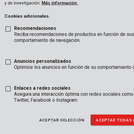
Ahora puede descubrir toda la historia en
nuestro boletín
y de investigación.
Más información.
online.
Cookies adicionales.
O deje que Jeroen Nys se lo cuente él mismo. Vea aquí la
entrevista completa:
Recomendaciones
Reciba recomendaciones de productos en función de sus
comportamiento de navegación.
Anuncios personalizados
Optimice los anuncios en función de su comportamiento 
Enlaces a redes sociales
Asegura una interacción óptima con redes sociales como
Twitter, Facebook o Instagram.
ACEPTAR SELECCIÓN
ACEPTAR TODAS 