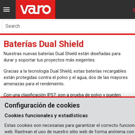
Search
Baterías Dual Shield
Nuestras nuevas baterías Dual Shield están diseñadas para
durar y soportar tus proyectos más exigentes.
Gracias a la tecnología Dual Shield, estas baterías recargables
están protegidas contra el polvo y el agua, dos de las mayores
amenazas para el rendimiento.
Con una clasificación IP57, son a prueba de polvo y pueden
sumergirse en agua hasta 1 metro de profundidad durante un
Configuración de cookies
máximo de 30 minutos. Ya sea en un día lluvioso o en una obra
polvorienta, estas baterías pueden con todo.
Cookies funcionales y estadísticas
Son totalmente compatibles con todas las herramientas de la
Estas cookies son necesarias para garantizar el correcto funcion
gama Dual Power, por lo que no necesitas usar baterías
web. Rastrean el uso de nuestro sitio web de forma anónima con f