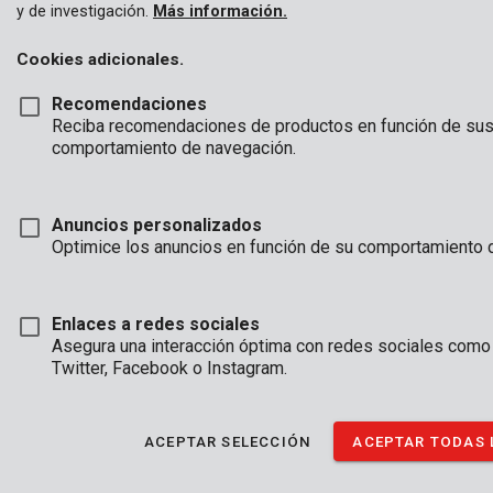
distintas para cada una de tus herramientas. Una sola batería es
y de investigación.
Más información.
todo lo que necesitas para tus herramientas de jardín y
eléctricas.
Cookies adicionales.
Aunque la batería está protegida contra el polvo y el agua, es
Recomendaciones
importante evitar una exposición excesiva. Tenga en cuenta
Reciba recomendaciones de productos en función de sus
también que la protección Dual Shield solo se aplica a la batería,
comportamiento de navegación.
no a toda la herramienta.
Anuncios personalizados
Optimice los anuncios en función de su comportamiento 
Enlaces a redes sociales
Asegura una interacción óptima con redes sociales como
Twitter, Facebook o Instagram.
ACEPTAR SELECCIÓN
ACEPTAR TODAS 