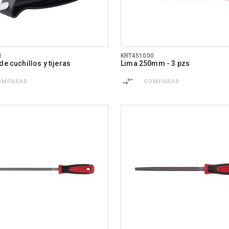
1
KRT451000
de cuchillos y tijeras
Lima 250mm - 3 pzs
OMPARAR
COMPARAR