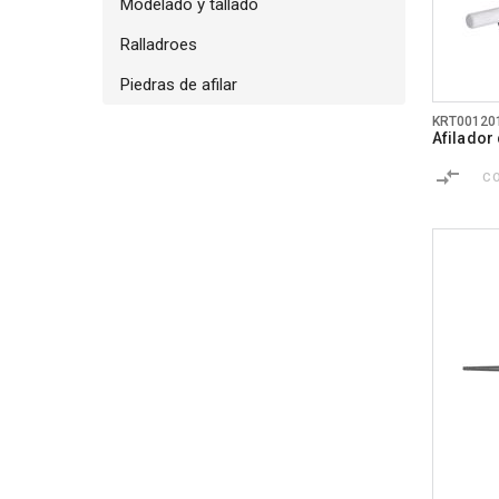
Modelado y tallado
Ralladroes
Piedras de afilar
KRT00120
Afilador 
C