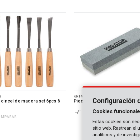
3
KRT452004
Configuración 
cincel de madera set 6pcs 6
Piedra de afilar 150-240
Cookies funcionale
COMPARAR
OMPARAR
Estas cookies son nece
sitio web. Rastrean el
analíticos y de investi