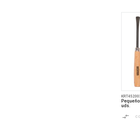
KRT45200
Pequeño 
uds.
C