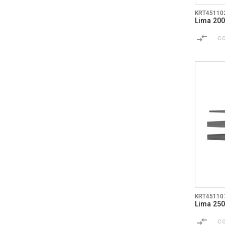
KRT45110
Lima 20
C
KRT45110
Lima 250
C