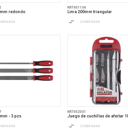
2
KRT451104
0mm redondo
Lima 200mm triangular
OMPARAR
COMPARAR
7
KRT452001
mm - 3 pzs
Juego de cuchillas de afeitar 1
OMPARAR
COMPARAR