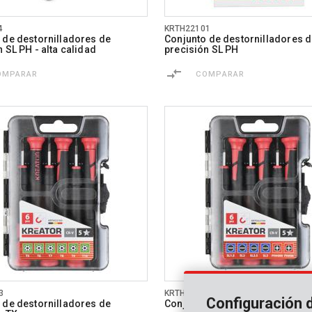
4
KRTH22101
 de destornilladores de
Conjunto de destornilladores 
 SL PH - alta calidad
precisión SL PH
OMPARAR
COMPARAR
3
KRTH22104
Configuración 
 de destornilladores de
Conjunto de destornilladores 