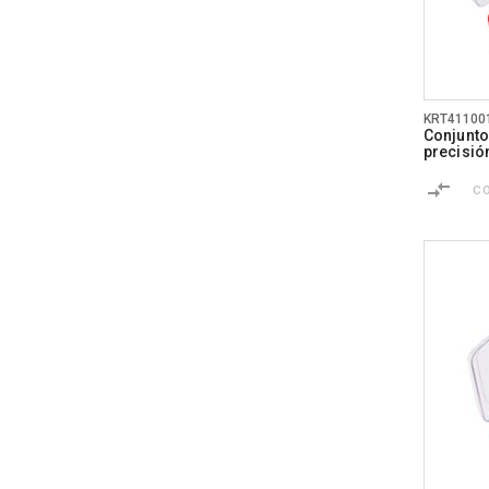
KRT41100
Conjunto
precisió
C