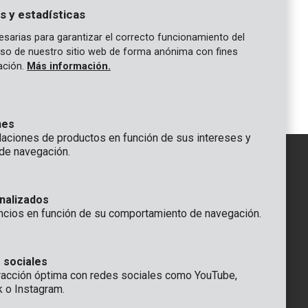
s y estadísticas
sarias para garantizar el correcto funcionamiento del
 uso de nuestro sitio web de forma anónima con fines
gación.
Más información.
1
nes
ciones de productos en función de sus intereses y
de navegación.
IÓN
nalizados
GENERAL
ncios en función de su comportamiento de navegación.
 Rompuy nv
+32 (0)3 292 92 92
aat 9
info@varo.com
a
SERVICIO TÉCNICO
 sociales
racción óptima con redes sociales como YouTube,
+32 (0)3 292 92 90
k o Instagram.
support@varo.com