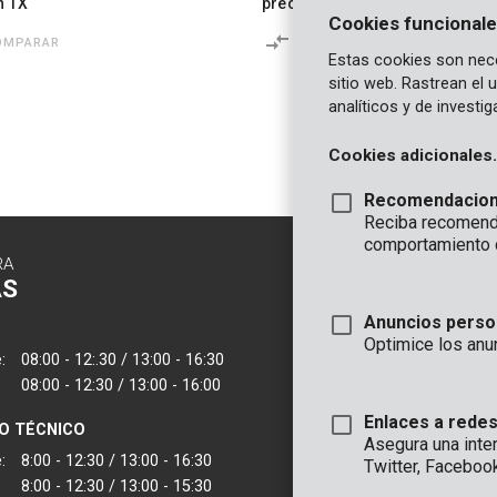
n TX
precisión SL PH - alta calidad
Cookies funcionale
OMPARAR
COMPARAR
Estas cookies son nece
sitio web. Rastrean el
analíticos y de investi
Cookies adicionales.
Recomendacio
Reciba recomenda
comportamiento 
RA
CONTACTO
AS
INFORMAC
Anuncios perso
OFICINA
Optimice los anu
:
08:00 - 12:.30 / 13:00 - 16:30
VARO - Vic. Van
08:00 - 12:30 / 13:00 - 16:00
Joseph Van Instr
2500 Lier - Bélgic
Enlaces a redes
IO TÉCNICO
Asegura una inte
VARO IBERICA
:
8:00 - 12:30 / 13:00 - 16:30
Twitter, Faceboo
8:00 - 12:30 / 13:00 - 15:30