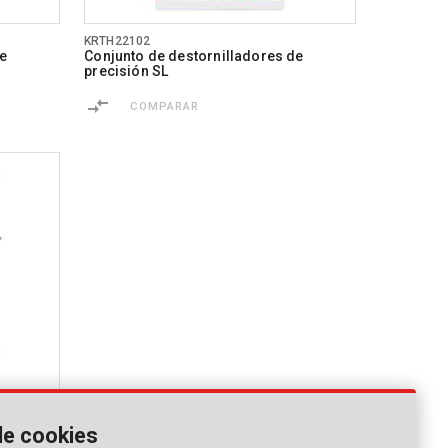
KRTH22102
de
Conjunto de destornilladores de
precisión SL
COMPARAR
de cookies
de