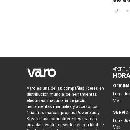
precisió
C
APERTU
HOR
OFICINA
Varo es una de las compañías líderes en
Lun - Jue
distribución mundial de herramientas
eléctricas, maquinaria de jardín,
Vie:
herramientas manuales y accesorios.
SERVIC
Nuestras marcas propias Powerplus y
Kreator, así como diferentes marcas
Lun - Jue
privadas, están presentes en multitud de
Vie: