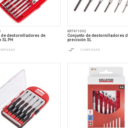
1
KRT411002
 de destornilladores de
Conjunto de destornilladores 
n SL PH
precisión SL
OMPARAR
COMPARAR