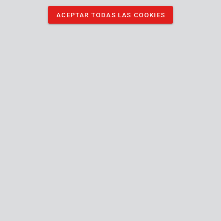
ACEPTAR TODAS LAS COOKIES
KRT150102
Disco de cepillo Ø 50mm acero
KRT150103
Disco de cepillo Ø 70mm acero