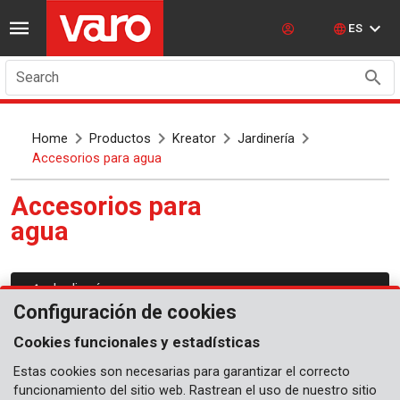
ES
Search
Home
Productos
Kreator
Jardinería
Accesorios para agua
Accesorios para
agua
Jardinería
Configuración de cookies
Pulverizador
Cookies funcionales y estadísticas
Pistola de pulverización, boquillas y mangueras
Estas cookies son necesarias para garantizar el correcto
Sistemas de riego
funcionamiento del sitio web. Rastrean el uso de nuestro sitio