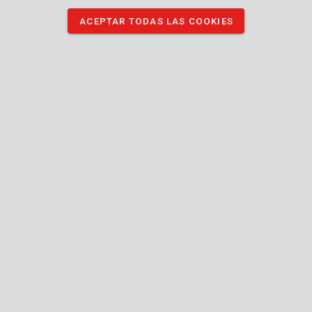
ACEPTAR TODAS LAS COOKIES
KRTGR67130
Enrollador manguera 20m